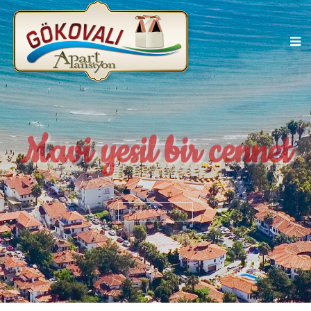
Mavi yesil bir cennet
0 537 769 94 33