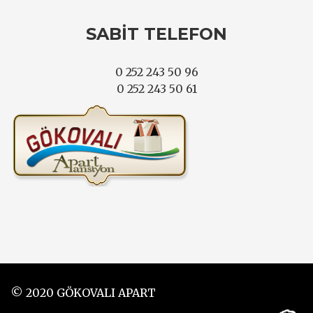
SABIT TELEFON
0 252 243 50 96
0 252 243 50 61
© 2020 GÖKOVALI APART